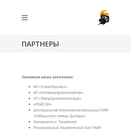
ПАРТНЕРЫ
Основные наши заказчики:
АО «Узжелдорпасс»
АО «Узтемирйулконтейнер»
УП «Темирйулмаштаъмир»
«РОЙСОН»
Центральная Клиническая Больница ГАЖК
«Узбекистон темир йуллари»
Хокимияты г. Ташкента
Региональный Ташкентский Узел ГАЖК