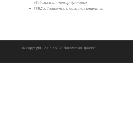
«Узбекистон темир йуллари»
ГУВД г. Ташкента и частные клиенты.
@ copyright - 2015, ООО "Локомотив Проект".